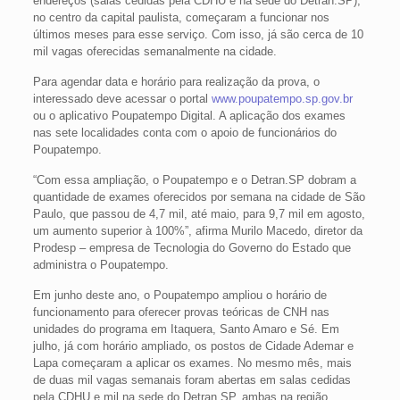
endereços (salas cedidas pela CDHU e na sede do Detran.SP),
no centro da capital paulista, começaram a funcionar nos
últimos meses para esse serviço. Com isso, já são cerca de 10
mil vagas oferecidas semanalmente na cidade.
Para agendar data e horário para realização da prova, o
interessado deve acessar o portal
www.poupatempo.sp.gov.br
ou o aplicativo Poupatempo Digital. A aplicação dos exames
nas sete localidades conta com o apoio de funcionários do
Poupatempo.
“Com essa ampliação, o Poupatempo e o Detran.SP dobram a
quantidade de exames oferecidos por semana na cidade de São
Paulo, que passou de 4,7 mil, até maio, para 9,7 mil em agosto,
um aumento superior à 100%”, afirma Murilo Macedo, diretor da
Prodesp – empresa de Tecnologia do Governo do Estado que
administra o Poupatempo.
Em junho deste ano, o Poupatempo ampliou o horário de
funcionamento para oferecer provas teóricas de CNH nas
unidades do programa em Itaquera, Santo Amaro e Sé. Em
julho, já com horário ampliado, os postos de Cidade Ademar e
Lapa começaram a aplicar os exames. No mesmo mês, mais
de duas mil vagas semanais foram abertas em salas cedidas
pela CDHU e mil na sede do Detran.SP, ambas na região