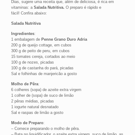
Dias, sugere uma receita que, além de deliciosa, é rica em
vitaminas: a
Salada Nutritiva.
O preparo é rápido e
fácil! Confira abaixo:
Salada Nutritiva
Ingredientes
:
1 embalagem de
Penne Grano Duro Adria
200 g de queijo cottage, em cubos
300 g de peito de peru, em cubos
15 tomates cereja, cortados ao meio
100 g de nozes, picadas
100 g de castanha do pará, picadas
Sal e folhinhas de manjericão a gosto
Molho de Pêra
:
6 colheres (sopa) de azeite extra virgem
1 colher de (sopa) de suco de limão
2 pêras médias, picadas
1 iogurte natural desnatado
Sal e raspas de limão a gosto
Modo de Preparo
:
– Comece preparando o molho de pêra.
– Bata no liquidificador, o azeite extra virgem, suco de limão, as