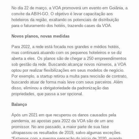
No dia 22 de março, a VOA promoverá um evento em Goiânia, a
convite da ABIH-GO. O objetivo é levar capacitação aos
hoteleiros da região, exaltando os potenciais de distribuição
para o faturamento dos hotéis, trazendo cases da VOA.
Novos planos, novas medidas
Para 2022, a rede está focada nos grandes e médios hotéis,
mas continuará atuando com os pequenos hoteleiros e se diz
aberta a eles. Os planos são de chegar a 250 empreendimentos
sob gestão da rede. Buscando alcançar novos números, a VOA
optou por realizar flexibilizações em seus modelos de negócio.
Por exemplo, a startup retirou a multa para rescisão de contrato,
buscando atuar de forma mais leve com seus parceiros. Além
disso, eliminou a obrigatoriedade da padronização das
propriedades, que passa a ser opcional.
Balanço
Após um 2021 em que recuperou os danos causados pela
pandemia, as apostas para 2022 da VOA são de um ano
promissor. No ano passado, a maior parte de sua fase
ultrapassou os resultados de 2019, salvo algumas exceções.
“Estamos com a mesma sensação do início de 2020, quando