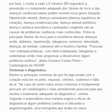
por hora, 1 morte a cada 1,5 minutos (90 segundos) a
prevenção e o tratamento adequado dos fatores de risco e das
doenças cardiovasculares podem reverter essa grave situação.
Hipertensão arterial, doença coronariana (doença isquêmica do
coração), doença cerebrovascular, doença arterial periférica;
doença cardíaca reumática e cardiopatia congênita são as
causas de problemas cardíacos mais conhecidas. Entre os
principais fatores de risco para a ocorrência dessas doenças
estão: diabetes, hipertensão, tabagismo, estresse, obesidade,
doenças da tireóide, colesterol alto e histórico familiar. “Pessoas
com sobrepeso/obesas, com dieta inadequada, tabagistas e
sedentárias estão mais propensas a desenvolver algum
problema cardíaco”, alerta Gustavo Coulon Perim –
Cardiologista do HSANP.
Sintomas e diagnóstico
Dentre os principais sintomas de que há algo errado com o
coração está dor no peito, náuseas, vômitos, sudorese e falta
de ar. “No caso de sentir todos esses sintomas é fundamental
procurar um cardiologista o mais prontamente possível para que
receba o tratamento adequado ao diagnóstico”, orienta.
Segundo o especialista uma maneira segura e eficaz de
diagnosticar algum problema cardíaco é utilizando a
angiotomografia, uma tomografia que avalia os vasos