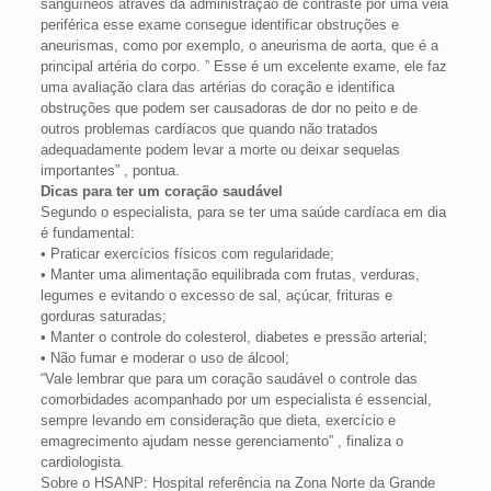
sanguíneos através da administração de contraste por uma veia
periférica esse exame consegue identificar obstruções e
aneurismas, como por exemplo, o aneurisma de aorta, que é a
principal artéria do corpo. ” Esse é um excelente exame, ele faz
uma avaliação clara das artérias do coração e identifica
obstruções que podem ser causadoras de dor no peito e de
outros problemas cardíacos que quando não tratados
adequadamente podem levar a morte ou deixar sequelas
importantes” , pontua.
Dicas para ter um coração saudável
Segundo o especialista, para se ter uma saúde cardíaca em dia
é fundamental:
• Praticar exercícios físicos com regularidade;
• Manter uma alimentação equilibrada com frutas, verduras,
legumes e evitando o excesso de sal, açúcar, frituras e
gorduras saturadas;
• Manter o controle do colesterol, diabetes e pressão arterial;
• Não fumar e moderar o uso de álcool;
“Vale lembrar que para um coração saudável o controle das
comorbidades acompanhado por um especialista é essencial,
sempre levando em consideração que dieta, exercício e
emagrecimento ajudam nesse gerenciamento” , finaliza o
cardiologista.
Sobre o HSANP: Hospital referência na Zona Norte da Grande