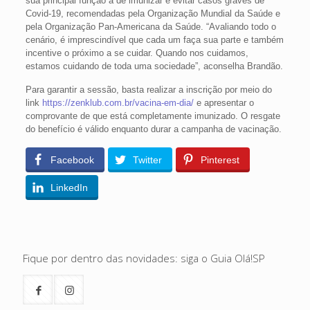
sua principal função a de imunizar e evitar casos graves de
Covid-19, recomendadas pela Organização Mundial da Saúde e
pela Organização Pan-Americana da Saúde. “Avaliando todo o
cenário, é imprescindível que cada um faça sua parte e também
incentive o próximo a se cuidar. Quando nos cuidamos,
estamos cuidando de toda uma sociedade”, aconselha Brandão.
Para garantir a sessão, basta realizar a inscrição por meio do
link
https://zenklub.com.br/vacina-em-dia/
e apresentar o
comprovante de que está completamente imunizado. O resgate
do benefício é válido enquanto durar a campanha de vacinação.
Facebook
Twitter
Pinterest
LinkedIn
Fique por dentro das novidades: siga o Guia Olá!SP