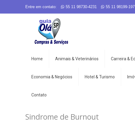
Entre em contato:
55 11 98730-4231
55 11 98199-197
Home
Animais & Veterinários
Carreira & 
Economia & Negócios
Hotel & Turismo
Imó
Contato
Sindrome de Burnout