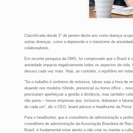
Classificada desde 1º de janeiro deste ano como doença ocu
outras doenças, como a depressão e o transtorno de ansieda
colaboradores.
Em recente pesquisa da OMS, foi comprovado que o Brasil é o
ansiedade impacta negativamente todos os aspectos da vida
desuso cada vez mais. Hoje, ao contrário, o equilíbrio em todas
“Se o trabalho é sinônimo de estresse, talvez seja a hora de r
atuando nos modelos híbrido, presencial ou
home office
-, nov
precisaram aperfeiçoar a gestão à distância, mas também col
não parou – houve empresas que, inclusive, dobraram o fatura
de cada um”, diz o CEO,
board advisor
e headhunter da Prime 
Para o headhunter, que é conselheiro de administração e pro
conselheiro de administração da Associação Brasileira de R
Brasil, é fundamental estar atento a não criar ou manter a cult