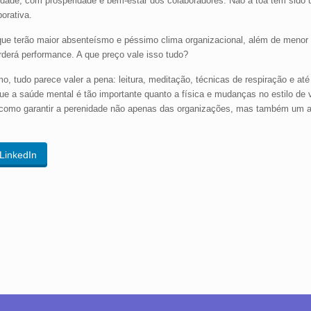
vidade, com prosperidade e bem-estar dos colaboradores. Não à toa tem sid
orativa.
ue terão maior absenteísmo e péssimo clima organizacional, além de menor 
rderá performance. A que preço vale isso tudo?
mo, tudo parece valer a pena: leitura, meditação, técnicas de respiração e at
ue a saúde mental é tão importante quanto a física e mudanças no estilo de 
como garantir a perenidade não apenas das organizações, mas também um a
LinkedIn