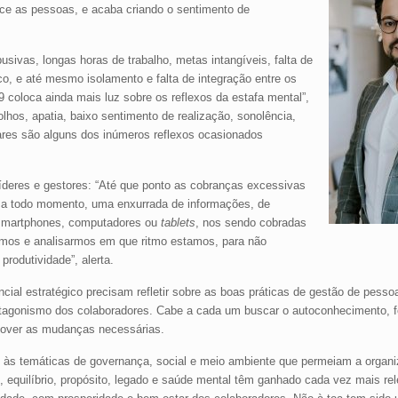
ece as pessoas, e acaba criando o sentimento de
busivas, longas horas de trabalho, metas intangíveis, falta de
co, e até mesmo isolamento e falta de integração entre os
coloca ainda mais luz sobre os reflexos da estafa mental”,
lhos, apatia, baixo sentimento de realização, sonolência,
ulares são alguns dos inúmeros reflexos ocasionados
líderes e gestores: “Até que ponto as cobranças excessivas
 a todo momento, uma enxurrada de informações, de
 smartphones, computadores ou
tablets
, nos sendo cobradas
rmos e analisarmos em que ritmo estamos, para não
rodutividade”, alerta.
ial estratégico precisam refletir sobre as boas práticas de gestão de pessoa
otagonismo dos colaboradores. Cabe a cada um buscar o autoconhecimento, f
mover as mudanças necessárias.
ão às temáticas de governança, social e meio ambiente que permeiam a organ
o, equilíbrio, propósito, legado e saúde mental têm ganhado cada vez mais re