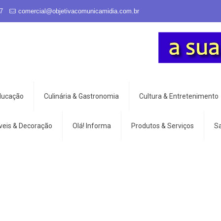
7
comercial@objetivacomunicamidia.com.br
Educação
Culinária & Gastronomia
Cultura & Entretenimento
veis & Decoração
Olá! Informa
Produtos & Serviços
S