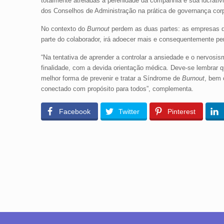
totalmente atreladas à perenidade da companhia e sua lucrati
dos Conselhos de Administração na prática de governança corp
No contexto do
Burnout
perdem as duas partes: as empresas q
parte do colaborador, irá adoecer mais e consequentemente pe
“Na tentativa de aprender a controlar a ansiedade e o nervosis
finalidade, com a devida orientação médica. Deve-se lembrar q
melhor forma de prevenir e tratar a Síndrome de
Burnout
, bem 
conectado com propósito para todos”, complementa.
Facebook
Twitter
Pinterest