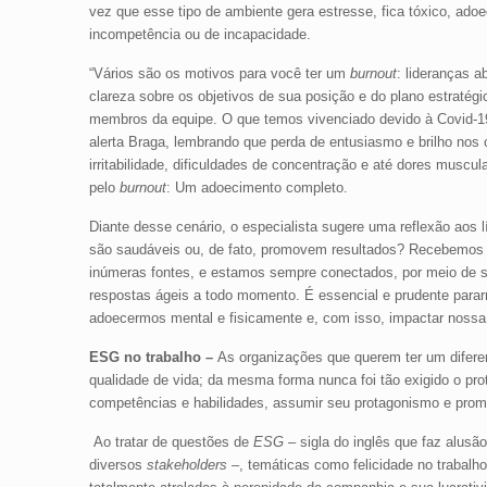
vez que esse tipo de ambiente gera estresse, fica tóxico, ado
incompetência ou de incapacidade.
“Vários são os motivos para você ter um
burnout
: lideranças a
clareza sobre os objetivos de sua posição e do plano estratégi
membros da equipe. O que temos vivenciado devido à Covid-19 
alerta Braga, lembrando que perda de entusiasmo e brilho nos o
irritabilidade, dificuldades de concentração e até dores musc
pelo
burnout
: Um adoecimento completo.
Diante desse cenário, o especialista sugere uma reflexão aos 
são saudáveis ou, de fato, promovem resultados? Recebemos
inúmeras fontes, e estamos sempre conectados, por meio de
respostas ágeis a todo momento. É essencial e prudente para
adoecermos mental e fisicamente e, com isso, impactar nossa p
ESG no trabalho –
As organizações que querem ter um diferenc
qualidade de vida; da mesma forma nunca foi tão exigido o pr
competências e habilidades, assumir seu protagonismo e pro
Ao tratar de questões de
ESG
– sigla do inglês que faz alus
diversos
stakeholders –
, temáticas como felicidade no trabalh