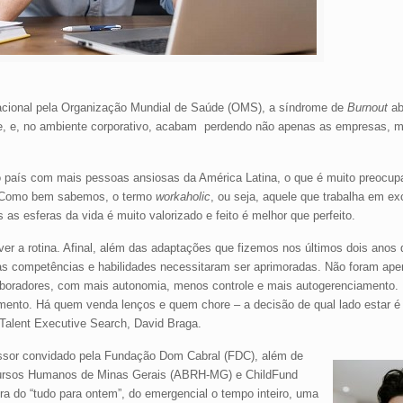
pacional pela Organização Mundial de Saúde (OMS), a síndrome de
Burnout
ab
de, e, no ambiente corporativo, acabam perdendo não apenas as empresas,
 país com mais pessoas ansiosas da América Latina, o que é muito preocupa
. Como bem sabemos, o termo
workaholic
, ou seja, aquele que trabalha em e
 as esferas da vida é muito valorizado e feito é melhor que perfeito.
ever a rotina. Afinal, além das adaptações que fizemos nos últimos dois anos
as competências e habilidades necessitaram ser aprimoradas. Não foram ape
aboradores, com mais autonomia, menos controle e mais autogerenciamento.
mento. Há quem venda lenços e quem chore – a decisão de qual lado estar é
Talent Executive Search, David Braga.
fessor convidado pela Fundação Dom Cabral (FDC), além de
ecursos Humanos de Minas Gerais (ABRH-MG) e ChildFund
ura do “tudo para ontem”, do emergencial o tempo inteiro, uma