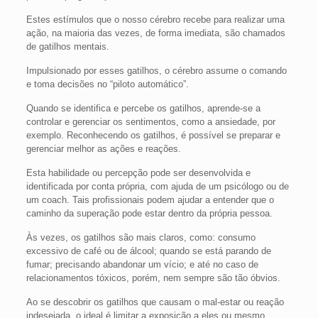
Estes estímulos que o nosso cérebro recebe para realizar uma
ação, na maioria das vezes, de forma imediata, são chamados
de gatilhos mentais.
Impulsionado por esses gatilhos, o cérebro assume o comando
e toma decisões no “piloto automático”.
Quando se identifica e percebe os gatilhos, aprende-se a
controlar e gerenciar os sentimentos, como a ansiedade, por
exemplo. Reconhecendo os gatilhos, é possível se preparar e
gerenciar melhor as ações e reações.
Esta habilidade ou percepção pode ser desenvolvida e
identificada por conta própria, com ajuda de um psicólogo ou de
um coach. Tais profissionais podem ajudar a entender que o
caminho da superação pode estar dentro da própria pessoa.
Às vezes, os gatilhos são mais claros, como: consumo
excessivo de café ou de álcool; quando se está parando de
fumar; precisando abandonar um vício; e até no caso de
relacionamentos tóxicos, porém, nem sempre são tão óbvios.
Ao se descobrir os gatilhos que causam o mal-estar ou reação
indesejada, o ideal é limitar a exposição a eles ou mesmo