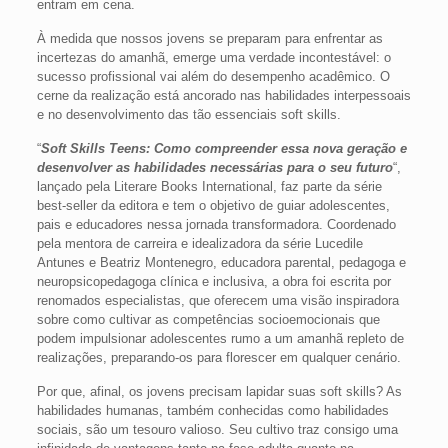
entram em cena.
À medida que nossos jovens se preparam para enfrentar as
incertezas do amanhã, emerge uma verdade incontestável: o
sucesso profissional vai além do desempenho acadêmico. O
cerne da realização está ancorado nas habilidades interpessoais
e no desenvolvimento das tão essenciais soft skills.
“
Soft Skills Teens: Como compreender essa nova geração e
desenvolver as habilidades necessárias para o seu futuro
“,
lançado pela Literare Books International, faz parte da série
best-seller da editora e tem o objetivo de guiar adolescentes,
pais e educadores nessa jornada transformadora. Coordenado
pela mentora de carreira e idealizadora da série Lucedile
Antunes e Beatriz Montenegro, educadora parental, pedagoga e
neuropsicopedagoga clínica e inclusiva, a obra foi escrita por
renomados especialistas, que oferecem uma visão inspiradora
sobre como cultivar as competências socioemocionais que
podem impulsionar adolescentes rumo a um amanhã repleto de
realizações, preparando-os para florescer em qualquer cenário.
Por que, afinal, os jovens precisam lapidar suas soft skills? As
habilidades humanas, também conhecidas como habilidades
sociais, são um tesouro valioso. Seu cultivo traz consigo uma