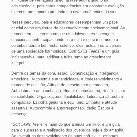
infinidade de vantagens tanto na fase adulta quanto na
adolescência, pois estas competências em constante evolução
exercem um impacto profundo em diversos âmbitos da vida.
Nesse percurso, pais e educadores desempenham um papel
crucial como arquitetos do desenvolvimento socioemocional. Ao
fornecerem alicerces para que os adolescentes floresçam
emocionalmente, capacitando-os a cuidar de si mesmos e a
contribuir para o bem-estar coletivo, eles moldam os alicerces
de uma sociedade harmoniosa. “
Soft Skills Teens
” é um guia
indispensável para ladrilhar a trilha rumo ao crescimento
integral.
Dentre os temas da obra, estão: Comunicação e inteligência
emocional; Autonomia e autenticidade; Autodesenvolvimento e
tomada de decisão; Atitude de crescimento e coragem;
Autoestima e autoconfiança; Humor e entusiasmo; Resiliência e
sensibilidade; Organização e flexibilidade; Liderança altruísta e
compaixão; Escolha genuína e equilíbrio; Empatia e atitude
assertiva; Autocontrole e autorresponsabilidade; Escuta e
presença.
“
Soft Skills Teens
” é mais do que apenas um livro; é um guia
para o sucesso e a realização dos jovens de hoje e do amanhã.
Ao investir no desenvolvimento de suas soft skills, estamos