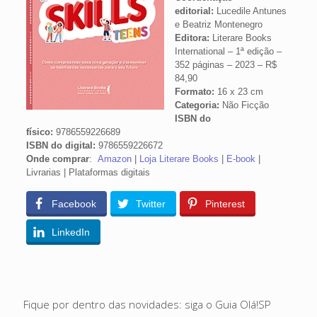
editorial:
Lucedile Antunes
e Beatriz Montenegro
Editora:
Literare Books
International – 1ª edição –
352 páginas – 2023 – R$
84,90
Formato:
16 x 23 cm
Categoria:
Não Ficção
ISBN do
físico:
9786559226689
ISBN do digital:
9786559226672
Onde comprar
:
Amazon
|
Loja Literare Books
|
E-book
|
Livrarias | Plataformas digitais
Facebook
Twitter
Pinterest
LinkedIn
Fique por dentro das novidades: siga o Guia Olá!SP