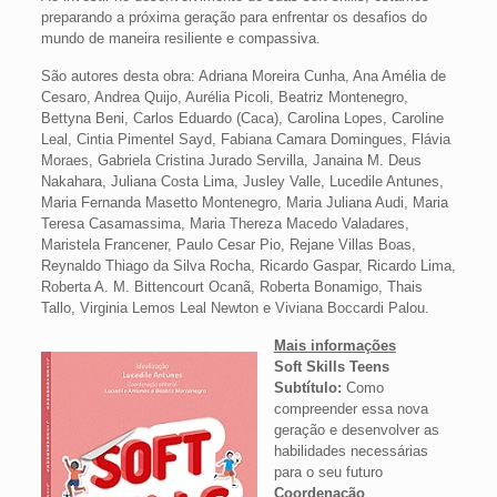
preparando a próxima geração para enfrentar os desafios do
mundo de maneira resiliente e compassiva.
São autores desta obra: Adriana Moreira Cunha, Ana Amélia de
Cesaro, Andrea Quijo, Aurélia Picoli, Beatriz Montenegro,
Bettyna Beni, Carlos Eduardo (Caca), Carolina Lopes, Caroline
Leal, Cintia Pimentel Sayd, Fabiana Camara Domingues, Flávia
Moraes, Gabriela Cristina Jurado Servilla, Janaina M. Deus
Nakahara, Juliana Costa Lima, Jusley Valle, Lucedile Antunes,
Maria Fernanda Masetto Montenegro, Maria Juliana Audi, Maria
Teresa Casamassima, Maria Thereza Macedo Valadares,
Maristela Francener, Paulo Cesar Pio, Rejane Villas Boas,
Reynaldo Thiago da Silva Rocha, Ricardo Gaspar, Ricardo Lima,
Roberta A. M. Bittencourt Ocanã, Roberta Bonamigo, Thais
Tallo, Virginia Lemos Leal Newton e Viviana Boccardi Palou.
Mais informações
Soft Skills Teens
Subtítulo:
Como
compreender essa nova
geração e desenvolver as
habilidades necessárias
para o seu futuro
Coordenação