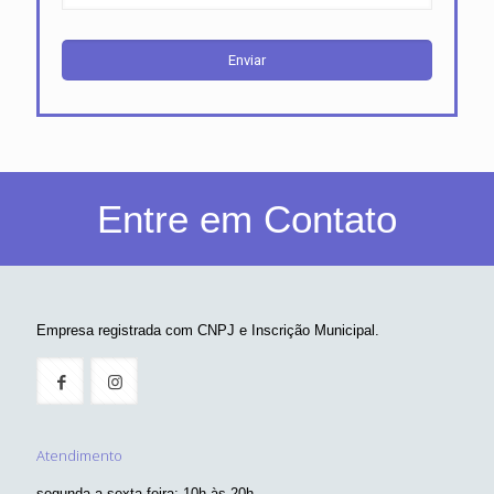
Empresa registrada com CNPJ e Inscrição Municipal.
Atendimento
segunda a sexta-feira: 10h às 20h
sábado: 10h às 14h
Localização
São Paulo/SP
Contatos
55 11 98730-4231
55 11 98199-1977