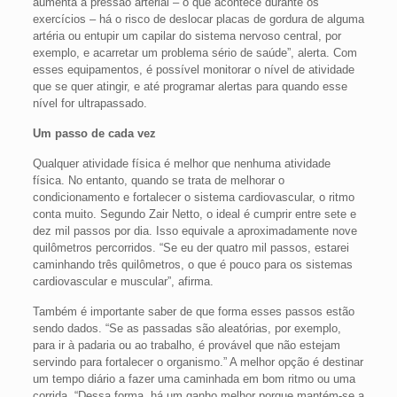
aumenta a pressão arterial – o que acontece durante os
exercícios – há o risco de deslocar placas de gordura de alguma
artéria ou entupir um capilar do sistema nervoso central, por
exemplo, e acarretar um problema sério de saúde”, alerta. Com
esses equipamentos, é possível monitorar o nível de atividade
que se quer atingir, e até programar alertas para quando esse
nível for ultrapassado.
Um passo de cada vez
Qualquer atividade física é melhor que nenhuma atividade
física. No entanto, quando se trata de melhorar o
condicionamento e fortalecer o sistema cardiovascular, o ritmo
conta muito. Segundo Zair Netto, o ideal é cumprir entre sete e
dez mil passos por dia. Isso equivale a aproximadamente nove
quilômetros percorridos. “Se eu der quatro mil passos, estarei
caminhando três quilômetros, o que é pouco para os sistemas
cardiovascular e muscular”, afirma.
Também é importante saber de que forma esses passos estão
sendo dados. “Se as passadas são aleatórias, por exemplo,
para ir à padaria ou ao trabalho, é provável que não estejam
servindo para fortalecer o organismo.” A melhor opção é destinar
um tempo diário a fazer uma caminhada em bom ritmo ou uma
corrida. “Dessa forma, há um ganho melhor porque mantém-se a