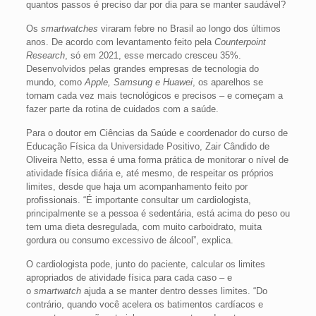
quantos passos é preciso dar por dia para se manter saudável?
Os
smartwatches
viraram febre no Brasil ao longo dos últimos
anos. De acordo com levantamento feito pela
Counterpoint
Research
, só em 2021, esse mercado cresceu 35%.
Desenvolvidos pelas grandes empresas de tecnologia do
mundo, como
Apple, Samsung e Huawei
, os aparelhos se
tornam cada vez mais tecnológicos e precisos – e começam a
fazer parte da rotina de cuidados com a saúde.
Para o doutor em Ciências da Saúde e coordenador do curso de
Educação Física da Universidade Positivo, Zair Cândido de
Oliveira Netto, essa é uma forma prática de monitorar o nível de
atividade física diária e, até mesmo, de respeitar os próprios
limites, desde que haja um acompanhamento feito por
profissionais. “É importante consultar um cardiologista,
principalmente se a pessoa é sedentária, está acima do peso ou
tem uma dieta desregulada, com muito carboidrato, muita
gordura ou consumo excessivo de álcool”, explica.
O cardiologista pode, junto do paciente, calcular os limites
apropriados de atividade física para cada caso – e
o
smartwatch
ajuda a se manter dentro desses limites. “Do
contrário, quando você acelera os batimentos cardíacos e