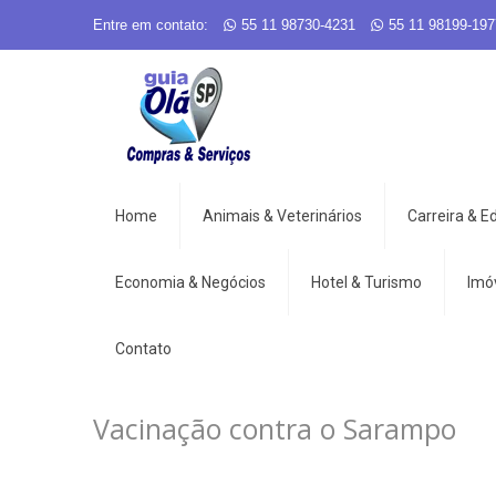
Entre em contato:
55 11 98730-4231
55 11 98199-197
Home
Animais & Veterinários
Carreira & 
Economia & Negócios
Hotel & Turismo
Imó
Contato
Vacinação contra o Sarampo