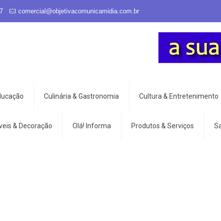
7
comercial@objetivacomunicamidia.com.br
Educação
Culinária & Gastronomia
Cultura & Entretenimento
veis & Decoração
Olá! Informa
Produtos & Serviços
S