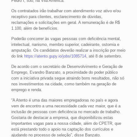
Pedro I, 530, na Vila América.
Os contratados irão trabalhar com atendimento voz ativo e/ou
receptivo para clientes, esclarecimento de dúvidas,
reclamações e solicitações em geral. A remuneração é de R$
1.100, além de benefícios.
Poderão concorrer às vagas pessoas com deficiência mental,
intelectual, nanismo, membro superior, cadeirante, ostomia e
amputação. Os candidatos deverão realizar a inscrição por meio
do link
https://atento.gupy.io/jobs/1085714
, até 8 de setembro.
De acordo com o secretário de Desenvolvimento e Geração de
Emprego, Evandro Banzato, a proximidade do poder público
com a iniciativa privada segue atraindo bons resultados, não só
nos investimentos na cidade, como também na geração de
emprego e renda.
“A Atento é uma das maiores empregadoras no país e agora
vem de encontro a uma necessidade cada vez maior, que é a
inclusão de pessoas com deficiência no mercado de trabalho.
Gostaria de destacar a empresa, que disponibilizou estas
importantes vagas para a nossa cidade, além do CPETR, que
está prestando todo o apoio na captação dos currículos e
ajudando no processo de seleção”, disse Banzato.