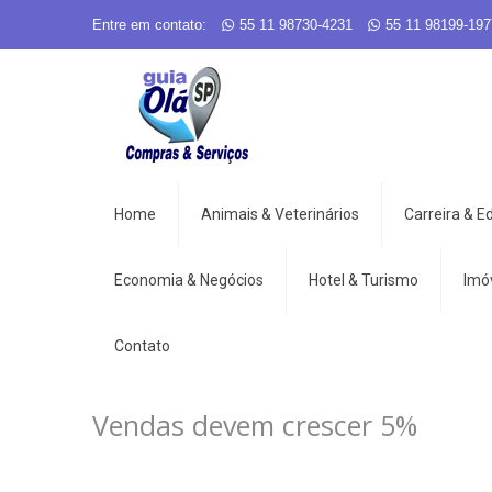
Entre em contato:
55 11 98730-4231
55 11 98199-197
Home
Animais & Veterinários
Carreira & 
Economia & Negócios
Hotel & Turismo
Imó
Contato
Vendas devem crescer 5%