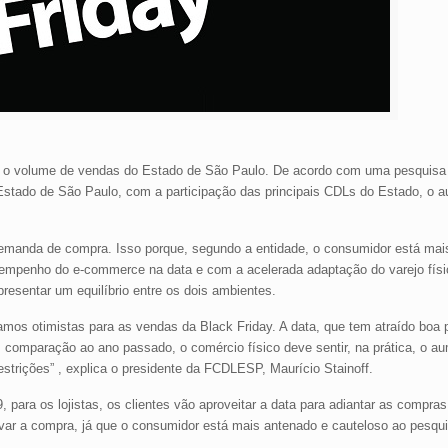
er o volume de vendas do Estado de São Paulo. De acordo com uma pesquisa 
tado de São Paulo, com a participação das principais CDLs do Estado, o a
demanda de compra. Isso porque, segundo a entidade, o consumidor está mais
enho do e-commerce na data e com a acelerada adaptação do varejo físico
sentar um equilíbrio entre os dois ambientes.
amos otimistas para as vendas da Black Friday. A data, que tem atraído boa 
 comparação ao ano passado, o comércio físico deve sentir, na prática, o a
strições” , explica o presidente da FCDLESP, Maurício Stainoff.
ara os lojistas, os clientes vão aproveitar a data para adiantar as compras
ar a compra, já que o consumidor está mais antenado e cauteloso ao pesqui