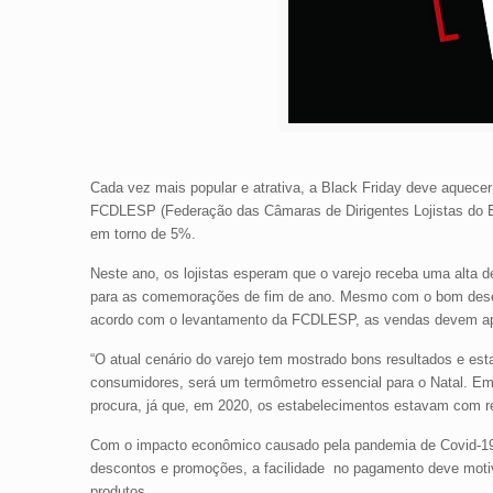
Cada vez mais popular e atrativa, a Black Friday deve aquec
FCDLESP (Federação das Câmaras de Dirigentes Lojistas do Es
em torno de 5%.
Neste ano, os lojistas esperam que o varejo receba uma alta 
para as comemorações de fim de ano. Mesmo com o bom desemp
acordo com o levantamento da FCDLESP, as vendas devem apre
“O atual cenário do varejo tem mostrado bons resultados e est
consumidores, será um termômetro essencial para o Natal. Em
procura, já que, em 2020, os estabelecimentos estavam com re
Com o impacto econômico causado pela pandemia de Covid-19, p
descontos e promoções, a facilidade no pagamento deve motiv
produtos.