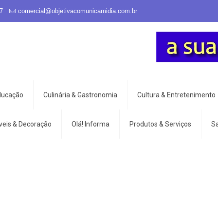
7
comercial@objetivacomunicamidia.com.br
Educação
Culinária & Gastronomia
Cultura & Entretenimento
veis & Decoração
Olá! Informa
Produtos & Serviços
S