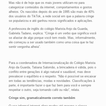
Mas não é de hoje que os mais jovens utilizam-no para
categorizar conteúdos da internet, comportamentos e gostos
alheios. Os nascidos depois do ano de 1995 são mais de 40%
dos usuários do TikTok, a rede social em que a palavra cringe
se popularizou e até ganhou novos significados e aplicações.
A professora de inglês do colégio Marista Anjo da Guarda,
Gabriela Tadano, explica: “Cringe é um verbo que significa você
se afastar de algo porque você tem medo. Mas, informalmente,
ele começou a ser usado também como uma coisa que te faz
sentir vergonha alheia”.
Para a coordenadora de Internacionalização do Colégio Marista
Anjo da Guarda, Tatiana Salomão, a brincadeira é válida, pois o
conflito entre gerações é algo natural e saudável, mas deve
prevalecer o equilíbrio e o respeito. “Não é possível se encaixar
em todas as tendências, modas e novidades. Classificações à
parte, é importante fazer o que faz bem para você e sempre
respeitar o outro, seja tomando café ou não”, relata.
Cringe sim, gramaticalmente correto também
O uso informal internet afora mudou até mesmo a classe