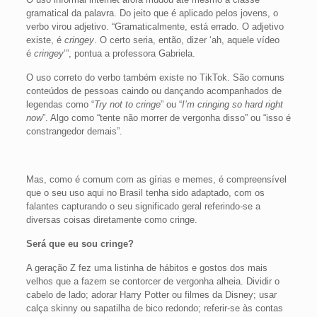
gramatical da palavra. Do jeito que é aplicado pelos jovens, o
verbo virou adjetivo. “Gramaticalmente, está errado. O adjetivo
existe, é
cringey
. O certo seria, então, dizer ‘ah, aquele vídeo
é
cringey
’”, pontua a professora Gabriela.
O uso correto do verbo também existe no TikTok. São comuns
conteúdos de pessoas caindo ou dançando acompanhados de
legendas como “
Try not to cringe
” ou “
I’m cringing so hard right
now
”. Algo como “tente não morrer de vergonha disso” ou “isso é
constrangedor demais”.
Mas, como é comum com as gírias e memes, é compreensível
que o seu uso aqui no Brasil tenha sido adaptado, com os
falantes capturando o seu significado geral referindo-se a
diversas coisas diretamente como cringe.
Será que eu sou cringe?
A geração Z fez uma listinha de hábitos e gostos dos mais
velhos que a fazem se contorcer de vergonha alheia. Dividir o
cabelo de lado; adorar Harry Potter ou filmes da Disney; usar
calça skinny ou sapatilha de bico redondo; referir-se às contas