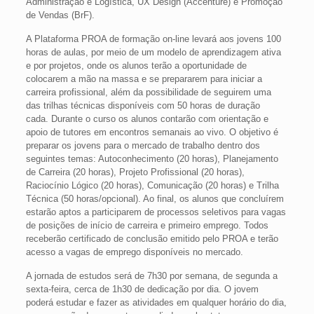
Administração e Logística, UX Design (Accenture) e Promoção
de Vendas (BrF).
A Plataforma PROA de formação on-line levará aos jovens 100
horas de aulas, por meio de um modelo de aprendizagem ativa
e por projetos, onde os alunos terão a oportunidade de
colocarem a mão na massa e se prepararem para iniciar a
carreira profissional, além da possibilidade de seguirem uma
das trilhas técnicas disponíveis com 50 horas de duração
cada. Durante o curso os alunos contarão com orientação e
apoio de tutores em encontros semanais ao vivo. O objetivo é
preparar os jovens para o mercado de trabalho dentro dos
seguintes temas: Autoconhecimento (20 horas), Planejamento
de Carreira (20 horas), Projeto Profissional (20 horas),
Raciocínio Lógico (20 horas), Comunicação (20 horas) e Trilha
Técnica (50 horas/opcional). Ao final, os alunos que concluírem
estarão aptos a participarem de processos seletivos para vagas
de posições de início de carreira e primeiro emprego. Todos
receberão certificado de conclusão emitido pelo PROA e terão
acesso a vagas de emprego disponíveis no mercado.
A jornada de estudos será de 7h30 por semana, de segunda a
sexta-feira, cerca de 1h30 de dedicação por dia. O jovem
poderá estudar e fazer as atividades em qualquer horário do dia,