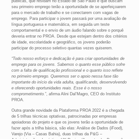
públicas, que residam no Estado de São Paulo e que buscam
seu primeiro emprego terão a oportunidade de se aperfeiçoarem
para o mercado de trabalho e se conectarem com vagas de
emprego. Para participar o jovem passará por uma avaliação de
língua portuguesa e matemática, em seguida um teste
comportamental e o envio de um áudio falando sobre o porquê
deveria entrar no PROA. Desde que estejam dentro dos critérios
de idade, escolaridade e geográfico, os jovens poderão
participar do processo seletivo quantas vezes quiserem.
“Todo nosso esforço e dedicação é para criar oportunidades de
emprego para os jovens. Sabemos o quanto esse público sofre
com a falta de qualificação profissional e o quanto isso reflete
no primeiro emprego. Queremos ser o apoio nessa fase tão
importante do início da vida adulta, qualificando, desenvolvendo
e oferecendo oportunidades reais. Esse é o nosso
comprometimento.
”, afirma Alini Dal’Magro, CEO do Instituto
PROA.
Outra grande novidade da Plataforma PROA 2022 é a chegada
de 5 trilhas técnicas optativas, patrocinadas por empresas
apoiadoras do projeto e que os jovens terão a oportunidade de
fazer após a trilha básica, são elas: Análise de Dados (iFood),
Varejo (Via – Casas Bahia), duas trilhas da P&G –