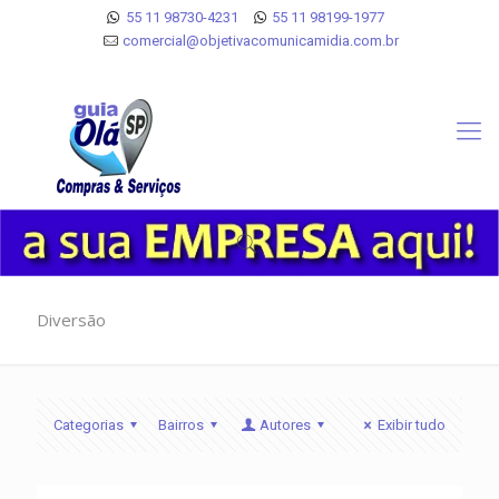
55 11 98730-4231
55 11 98199-1977
comercial@objetivacomunicamidia.com.br
Diversão
Categorias
Bairros
Autores
Exibir tudo