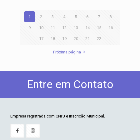
1
2
3
4
5
6
7
8
9
10
11
12
13
14
15
16
17
18
19
20
21
22
Próxima página
Entre em Contato
Empresa registrada com CNPJ e Inscrição Municipal.