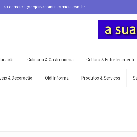
comercial@objetivacomunicamidia.com.br
Educação
Culinária & Gastronomia
Cultura & Entretenimento
veis & Decoração
Olá! Informa
Produtos & Serviços
S