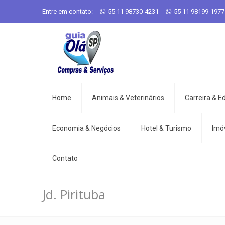
Entre em contato:
55 11 98730-4231
55 11 98199-1977
Home
Animais & Veterinários
Carreira & 
Economia & Negócios
Hotel & Turismo
Imó
Contato
Jd. Pirituba