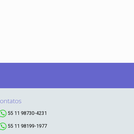
ontatos
55 11 98730-4231
55 11 98199-1977