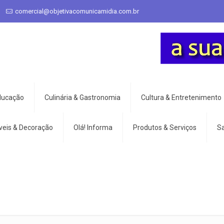
comercial@objetivacomunicamidia.com.br
Educação
Culinária & Gastronomia
Cultura & Entretenimento
veis & Decoração
Olá! Informa
Produtos & Serviços
S