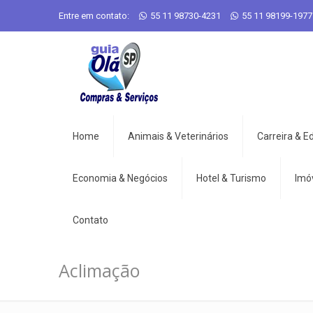
Entre em contato:
55 11 98730-4231
55 11 98199-1977
Home
Animais & Veterinários
Carreira & 
Economia & Negócios
Hotel & Turismo
Imó
Contato
Aclimação