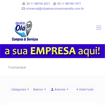
55 11 98730-4231
55 11 98199-1977
comercial@objetivacomunicamidia.com.br
Tremembé
Categorias
Bairros
Autores
Exibir tudo